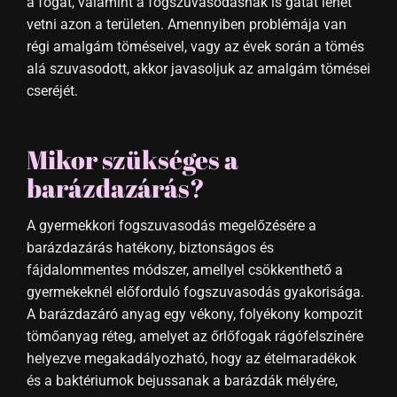
a fogat, valamint a fogszuvasodásnak is gátat lehet
vetni azon a területen. Amennyiben problémája van
régi amalgám töméseivel, vagy az évek során a tömés
alá szuvasodott, akkor javasoljuk az amalgám tömései
cseréjét.
Mikor szükséges a
barázdazárás?
A gyermekkori fogszuvasodás megelőzésére a
barázdazárás hatékony, biztonságos és
fájdalommentes módszer, amellyel csökkenthető a
gyermekeknél előforduló fogszuvasodás gyakorisága.
A barázdazáró anyag egy vékony, folyékony kompozit
tömőanyag réteg, amelyet az őrlőfogak rágófelszínére
helyezve megakadályozható, hogy az ételmaradékok
és a baktériumok bejussanak a barázdák mélyére,