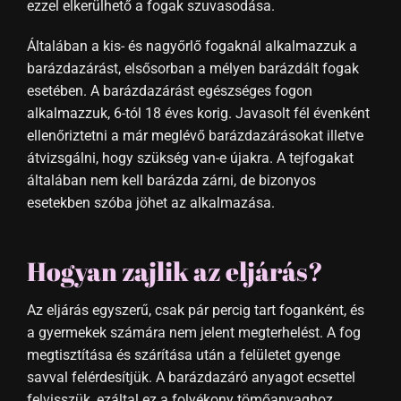
ezzel elkerülhető a fogak szuvasodása.
Általában a kis- és nagyőrlő fogaknál alkalmazzuk a
barázdazárást, elsősorban a mélyen barázdált fogak
esetében. A barázdazárást egészséges fogon
alkalmazzuk, 6-tól 18 éves korig. Javasolt fél évenként
ellenőriztetni a már meglévő barázdazárásokat illetve
átvizsgálni, hogy szükség van-e újakra. A tejfogakat
általában nem kell barázda zárni, de bizonyos
esetekben szóba jöhet az alkalmazása.
Hogyan zajlik az eljárás?
Az eljárás egyszerű, csak pár percig tart foganként, és
a gyermekek számára nem jelent megterhelést. A fog
megtisztítása és szárítása után a felületet gyenge
savval felérdesítjük. A barázdazáró anyagot ecsettel
felvisszük, ezáltal ez a folyékony tömőanyaghoz