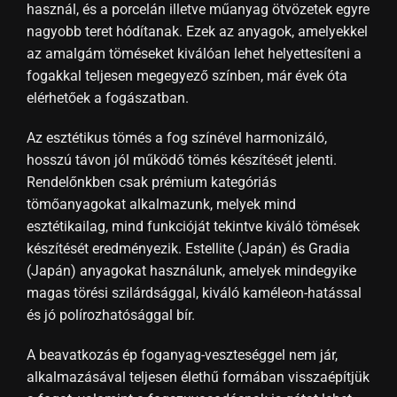
használ, és a porcelán illetve műanyag ötvözetek egyre
nagyobb teret hódítanak. Ezek az anyagok, amelyekkel
az amalgám töméseket kiválóan lehet helyettesíteni a
fogakkal teljesen megegyező színben, már évek óta
elérhetőek a fogászatban.
Az esztétikus tömés a fog színével harmonizáló,
hosszú távon jól működő tömés készítését jelenti.
Rendelőnkben csak prémium kategóriás
tömőanyagokat alkalmazunk, melyek mind
esztétikailag, mind funkcióját tekintve kiváló tömések
készítését eredményezik. Estellite (Japán) és Gradia
(Japán) anyagokat használunk, amelyek mindegyike
magas törési szilárdsággal, kiváló kaméleon-hatással
és jó polírozhatósággal bír.
A beavatkozás ép foganyag-veszteséggel nem jár,
alkalmazásával teljesen élethű formában visszaépítjük