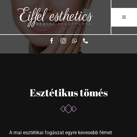
Kihagyás
Toggle
Navigati
Esztétikai Fogászat
Eiffel esthetics terápiás központ
Kapcsolat
Esztétikus tömés
A mai esztétikai fogászat egyre kevesebb fémet